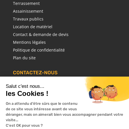
Terrassement
Assainissement
Travaux publics
Location de matériel
Contact & demande de devis
Mentions légales
Politique de confidentialité
Plan du site
CONTACTEZ-NOUS
ZI de Kerguilloten & Rue du Cheval d’Orgueil, 56920
Salut c'est nous...
Noyal-Pontivy
les Cookies !
5 BIS Rue des Champs Porhors, 56480 Cléguérec
On a attendu d'être sûrs que le contenu
de ce site vous intéresse avant de vous
06 74 63 26 30
déranger, mais on aimerait bien vous accompagner pendant votre
visite...
Ecrivez-nous
C'est OK pour vous ?