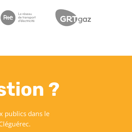
stion ?
x publics dans le
Cléguérec.