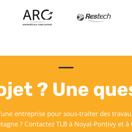
ojet ? Une que
’une entreprise pour sous-traiter des travau
etagne ? Contactez TLB à Noyal-Pontivy et à 