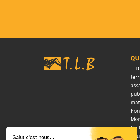
QU
TLB
ter
ass
pu
mat
Pon
Mo
Bre
pou
Salut c'est nous...