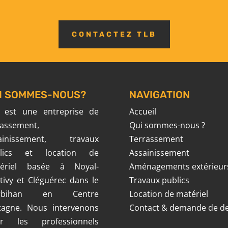
CONTACTEZ TLB
I SOMMES-NOUS?
NAVIGATION
 est une entreprise de
Accueil
rassement,
Qui sommes-nous ?
ainissement, travaux
Terrassement
blics et location de
Assainissement
ériel basée à Noyal-
Aménagements extérieur
tivy et Cléguérec dans le
Travaux publics
rbihan en Centre
Location de matériel
tagne. Nous intervenons
Contact & demande de de
r les professionnels