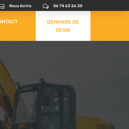

Nous écrire
w
06 74 63 26 30
ONTACT
DEMANDE DE
DEVIS