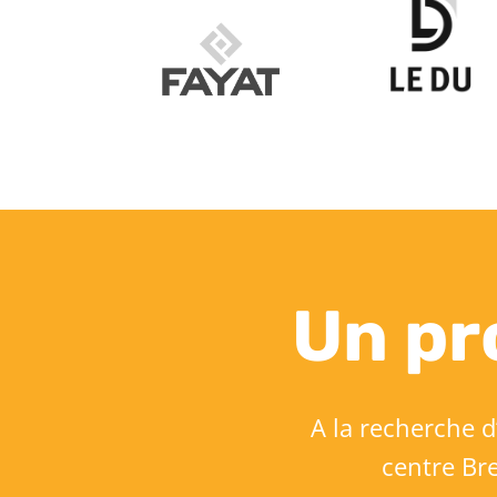
Un pr
A la recherche d
centre Br