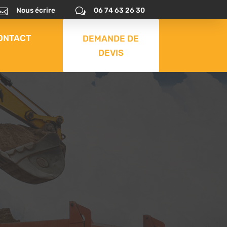

Nous écrire
w
06 74 63 26 30
ONTACT
DEMANDE DE
DEVIS