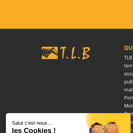
QU
TLB
ter
ass
pu
mat
Pon
Mo
Bre
pou
Salut c'est nous...
les Cookies !
(s