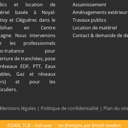
blics et location de
Assainissement
ériel basée à Noyal-
Aménagements extérieur
tivy et Cléguérec dans le
Travaux publics
rbihan en Centre
Location de matériel
tagne. Nous intervenons
Contact & demande de de
r les professionnels
ous-traitance pour
erture de tranchées, pose
réseaux EDF, PTT, Eaux
ables, Gaz et réseaux
vers) et pour les
iculiers.
Mentions légales
|
Politique de confidentialité
|
Plan du sit
z vos Options
 paramètres de confidentialité, en garantissant la confor
©SARL TLB –
Fait avec ♡ en Bretagne par
Breizh tandem