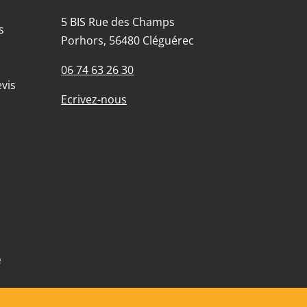
5 BIS Rue des Champs
s
Porhors, 56480 Cléguérec
06 74 63 26 30
vis
Ecrivez-nous
e
mité avec les réglementations. Personnalisez vos préféren