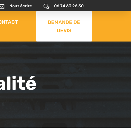

Nous écrire
w
06 74 63 26 30
ONTACT
DEMANDE DE
DEVIS
alité